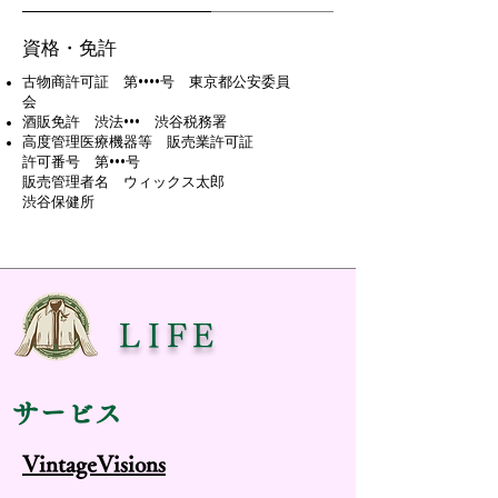
資格・免許
古物商許可証 第••••号 東京都公安委員
会
酒販免許 渋法••• 渋谷税務署
高度管理医療機器等 販売業許可証
許可番号 第•••号
販売管理者名 ウィックス太郎
渋谷保健所
LIFE
サービス
VintageVisions